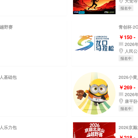
大觉寺
报名中
山越野赛
青创杯·2
￥150 -
2026
人民公
报名中
个人基础包
2026小
￥269 -
2026
康平卧
报名中
双人乐力包
2026京
￥218 -