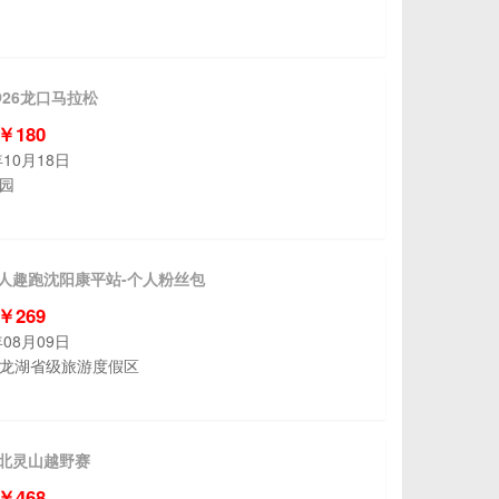
O26龙口马拉松
 ￥180
年10月18日
园
黄人趣跑沈阳康平站-个人粉丝包
 ￥269
年08月09日
龙湖省级旅游度假区
巅北灵山越野赛
 ￥468