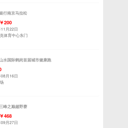
京银行南京马拉松
 ￥200
年11月22日
克体育中心东门
永丰山水国际鹤岗首届城市健康跑
0
年08月16日
场
京三峰之巅越野赛
 ￥468
年09月27日