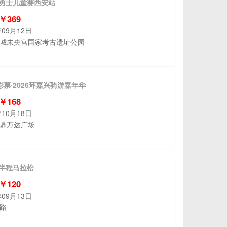
河勇士儿童赛西安站
 ￥369
年09月12日
城未央宫国家考古遗址公园
票·2026环嘉兴骑游嘉年华
 ￥168
年10月18日
鼎万达广场
煌半程马拉松
 ￥120
年09月13日
路