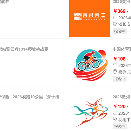
挑战赛
2026黄
￥369 -
2026
汉长安
报名中
都站暨云巅1314爬坡挑战赛
中国体育彩
￥108 -
2026
嘉兴龙
报名中
保险”·2026易跑10公里（亲子组
2026敦
￥120 -
2026
花雨中
报名中